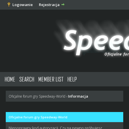
Logowanie
Rejestracja
HOME
SEARCH
MEMBER LIST
HELP
Informacja
Oficjalne forum gry Speedway-World
›
Oficjalne forum gry Speedway-World
Niepoprawny kod autoryzacji. Czy na pewno próbujesz