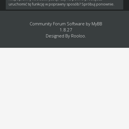
uruchomić tę funkcję w poprawny sposób? Spróbuj ponownie.
Community Forum Software by
MyBB
1.8.27
Designed By
Rooloo
.