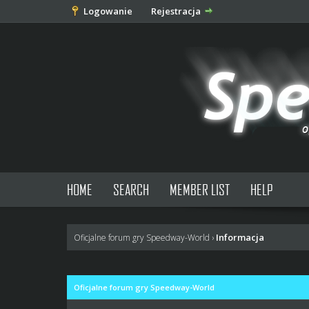
Logowanie
Rejestracja
HOME
SEARCH
MEMBER LIST
HELP
Informacja
Oficjalne forum gry Speedway-World
›
Oficjalne forum gry Speedway-World