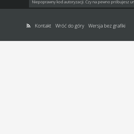
Niepoprawny kod autoryzacji. Czy na pewno próbujesz u
Kontakt
Wróć do góry
Wersja bez grafiki