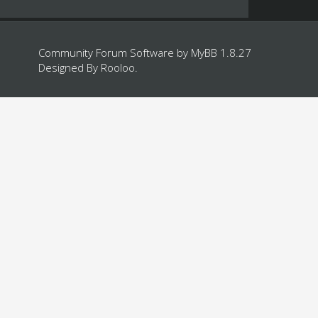
Community Forum Software by
MyBB 1.8.27
Designed By
Rooloo
.