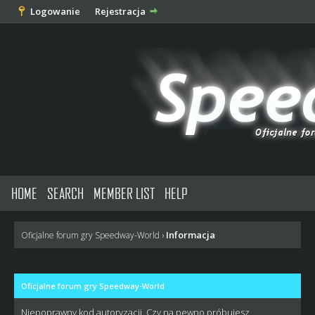
Logowanie
Rejestracja
HOME
SEARCH
MEMBER LIST
HELP
Informacja
Oficjalne forum gry Speedway-World
›
Oficjalne forum gry Speedway-World
Niepoprawny kod autoryzacji. Czy na pewno próbujesz