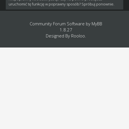
uruchomić tę funkcję w poprawny sposób? Spróbuj ponownie.
Community Forum Software by
MyBB
1.8.27
Designed By
Rooloo
.