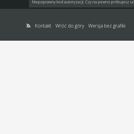
Niepoprawny kod autoryzacji. Czy na pewno próbujesz u
Kontakt
Wróć do góry
Wersja bez grafiki