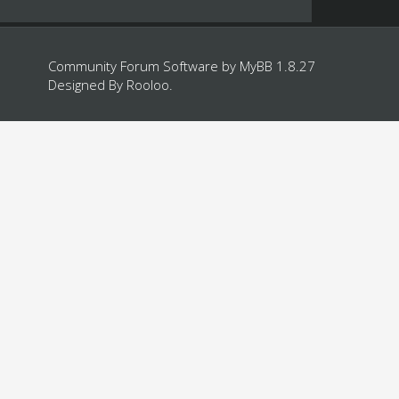
Community Forum Software by
MyBB 1.8.27
Designed By
Rooloo
.