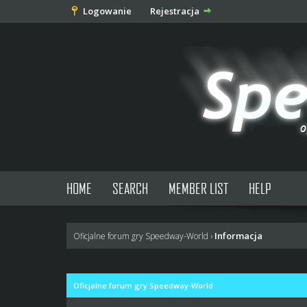
Logowanie
Rejestracja
HOME
SEARCH
MEMBER LIST
HELP
Informacja
Oficjalne forum gry Speedway-World
›
Oficjalne forum gry Speedway-World