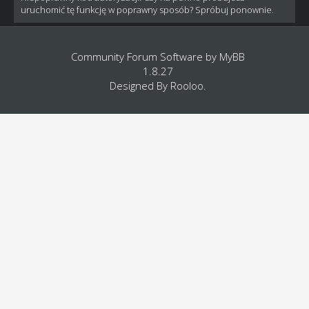
uruchomić tę funkcję w poprawny sposób? Spróbuj ponownie.
Community Forum Software by
MyBB
1.8.27
Designed By
Rooloo
.