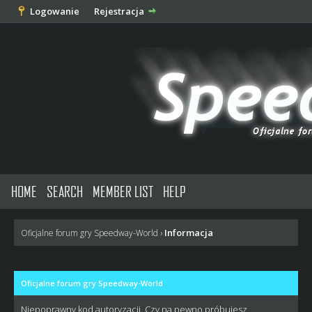
Logowanie
Rejestracja
HOME
SEARCH
MEMBER LIST
HELP
Informacja
Oficjalne forum gry Speedway-World
›
Oficjalne forum gry Speedway-World
Niepoprawny kod autoryzacji. Czy na pewno próbujesz