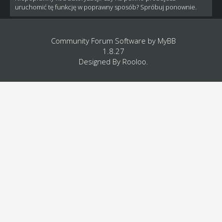
uruchomić tę funkcję w poprawny sposób? Spróbuj ponownie.
Community Forum Software by
MyBB
1.8.27
Designed By
Rooloo
.