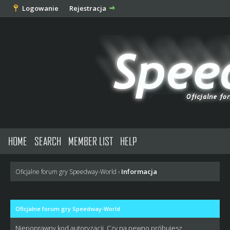
Logowanie
Rejestracja
HOME
SEARCH
MEMBER LIST
HELP
Informacja
Oficjalne forum gry Speedway-World
›
Oficjalne forum gry Speedway-World
Niepoprawny kod autoryzacji. Czy na pewno próbujesz