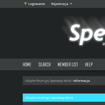
Logowanie
Rejestracja
HOME
SEARCH
MEMBER LIST
HELP
Informacja
Oficjalne forum gry Speedway-World
›
Oficjalne forum gry Speedway-World