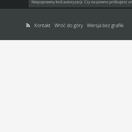
Niepoprawny kod autoryzacji. Czy na pewno próbujesz u
Kontakt
Wróć do góry
Wersja bez grafiki