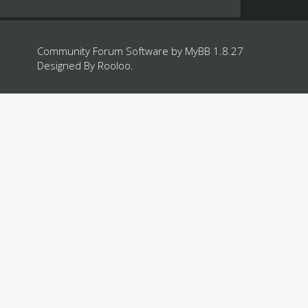
Community Forum Software by
MyBB 1.8.27
Designed By
Rooloo
.