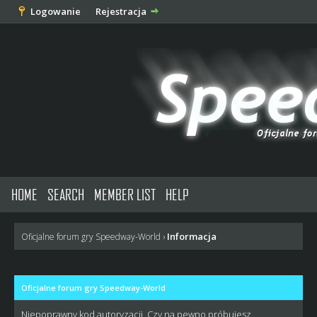
Logowanie
Rejestracja
HOME
SEARCH
MEMBER LIST
HELP
Informacja
Oficjalne forum gry Speedway-World
›
Oficjalne forum gry Speedway-World
Niepoprawny kod autoryzacji. Czy na pewno próbujesz