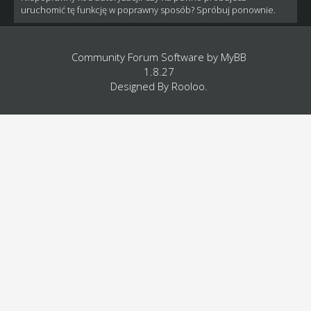
uruchomić tę funkcję w poprawny sposób? Spróbuj ponownie.
Community Forum Software by
MyBB
1.8.27
Designed By
Rooloo
.