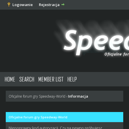
Logowanie
Rejestracja
HOME
SEARCH
MEMBER LIST
HELP
Informacja
Oficjalne forum gry Speedway-World
›
Oficjalne forum gry Speedway-World
Niepoprawny kod autoryzacji. Czy na pewno próbujesz