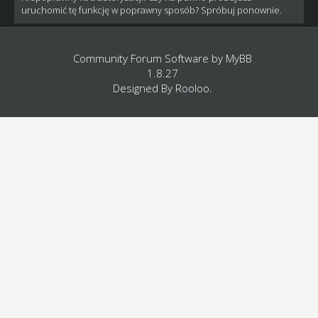
uruchomić tę funkcję w poprawny sposób? Spróbuj ponownie.
Community Forum Software by
MyBB
1.8.27
Designed By
Rooloo
.