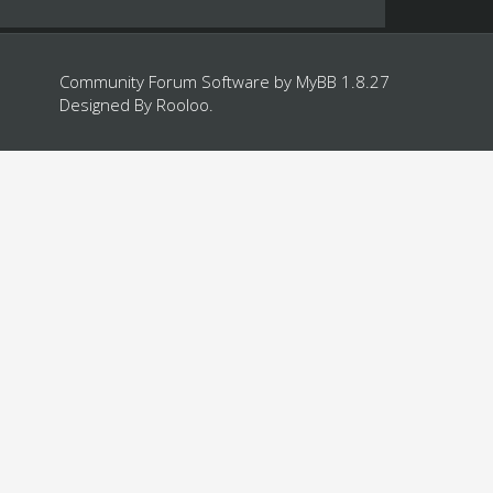
Community Forum Software by
MyBB 1.8.27
Designed By
Rooloo
.