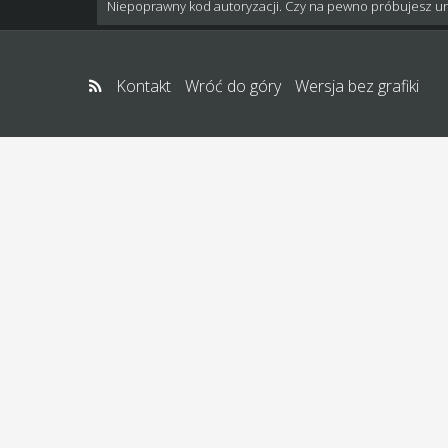
Niepoprawny kod autoryzacji. Czy na pewno próbujesz u
Kontakt
Wróć do góry
Wersja bez grafiki