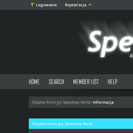
Logowanie
Rejestracja
HOME
SEARCH
MEMBER LIST
HELP
Informacja
Oficjalne forum gry Speedway-World
›
Oficjalne forum gry Speedway-World