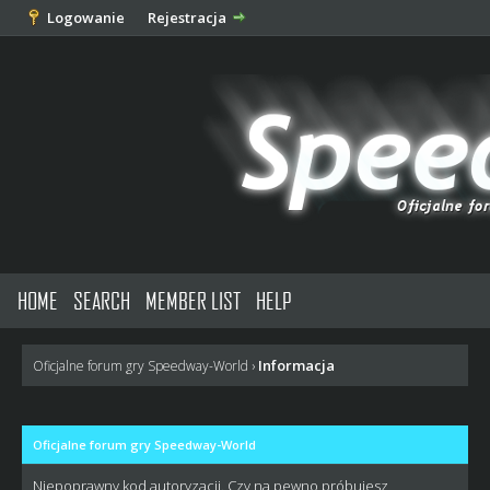
Logowanie
Rejestracja
HOME
SEARCH
MEMBER LIST
HELP
Informacja
Oficjalne forum gry Speedway-World
›
Oficjalne forum gry Speedway-World
Niepoprawny kod autoryzacji. Czy na pewno próbujesz