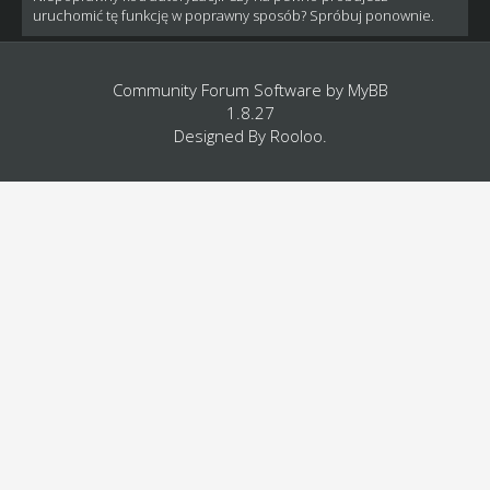
uruchomić tę funkcję w poprawny sposób? Spróbuj ponownie.
Community Forum Software by
MyBB
1.8.27
Designed By
Rooloo
.