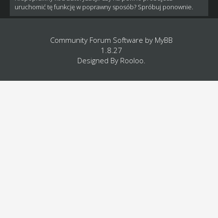
uruchomić tę funkcję w poprawny sposób? Spróbuj ponownie.
Community Forum Software by
MyBB
1.8.27
Designed By
Rooloo
.