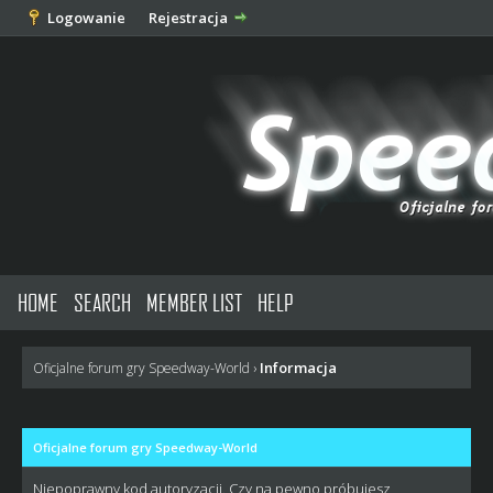
Logowanie
Rejestracja
HOME
SEARCH
MEMBER LIST
HELP
Informacja
Oficjalne forum gry Speedway-World
›
Oficjalne forum gry Speedway-World
Niepoprawny kod autoryzacji. Czy na pewno próbujesz