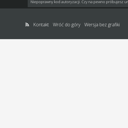
Niepoprawny kod autoryzacji. Czy na pewno próbujesz u
Kontakt
Wróć do góry
Wersja bez grafiki