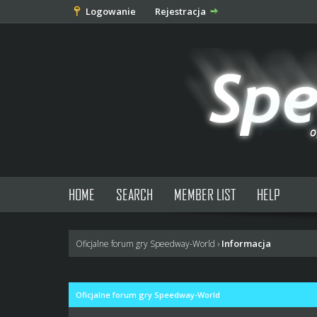
Logowanie
Rejestracja
HOME
SEARCH
MEMBER LIST
HELP
Informacja
Oficjalne forum gry Speedway-World
›
Oficjalne forum gry Speedway-World