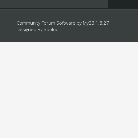
Community Forum Software by
MyBB 1.8.27
Designed By
Rooloo
.