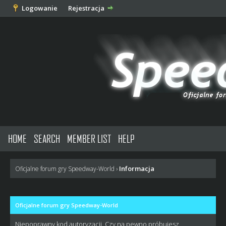
Logowanie
Rejestracja
HOME
SEARCH
MEMBER LIST
HELP
Informacja
Oficjalne forum gry Speedway-World
›
Oficjalne forum gry Speedway-World
Niepoprawny kod autoryzacji. Czy na pewno próbujesz