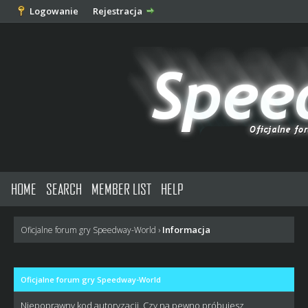
Logowanie
Rejestracja
HOME
SEARCH
MEMBER LIST
HELP
Informacja
Oficjalne forum gry Speedway-World
›
Oficjalne forum gry Speedway-World
Niepoprawny kod autoryzacji. Czy na pewno próbujesz