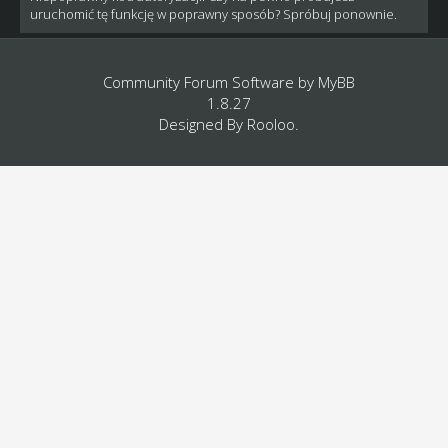
uruchomić tę funkcję w poprawny sposób? Spróbuj ponownie.
Community Forum Software by
MyBB
1.8.27
Designed By
Rooloo
.