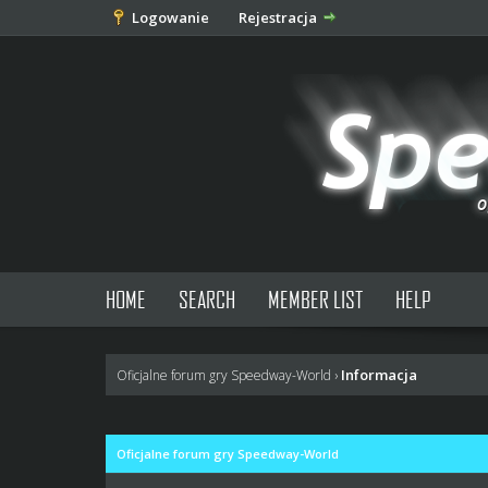
Logowanie
Rejestracja
HOME
SEARCH
MEMBER LIST
HELP
Informacja
Oficjalne forum gry Speedway-World
›
Oficjalne forum gry Speedway-World