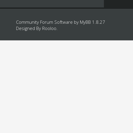
Community Forum Software by
MyBB 1.8.27
Designed By
Rooloo
.