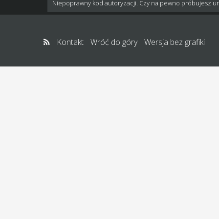
Niepoprawny kod autoryzacji. Czy na pewno próbujesz u
Kontakt
Wróć do góry
Wersja bez grafiki