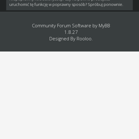
uruchomić tę funkcję w poprawny sposób? Spróbuj ponownie.
Community Forum Software by
MyBB
1.8.27
Designed By
Rooloo
.