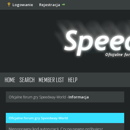
Logowanie
Rejestracja
HOME
SEARCH
MEMBER LIST
HELP
Informacja
Oficjalne forum gry Speedway-World
›
Oficjalne forum gry Speedway-World
Niepoprawny kod autoryzacji. Czy na pewno próbujesz