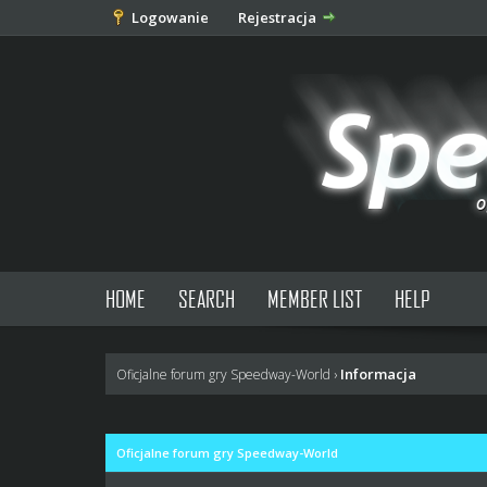
Logowanie
Rejestracja
HOME
SEARCH
MEMBER LIST
HELP
Informacja
Oficjalne forum gry Speedway-World
›
Oficjalne forum gry Speedway-World