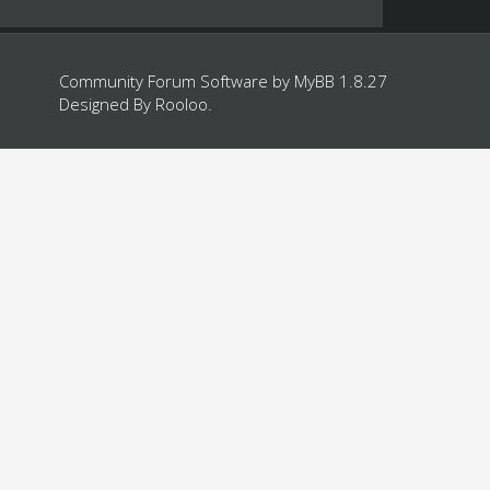
Community Forum Software by
MyBB 1.8.27
Designed By
Rooloo
.