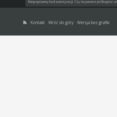
Niepoprawny kod autoryzacji. Czy na pewno próbujesz u
Kontakt
Wróć do góry
Wersja bez grafiki