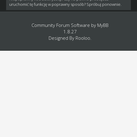
uruchomić tę funkcję w poprawny sposób? Spróbuj ponownie.
Community Forum Software by
MyBB
1.8.27
Designed By
Rooloo
.