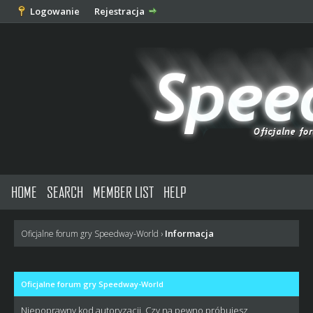
Logowanie
Rejestracja
HOME
SEARCH
MEMBER LIST
HELP
Informacja
Oficjalne forum gry Speedway-World
›
Oficjalne forum gry Speedway-World
Niepoprawny kod autoryzacji. Czy na pewno próbujesz