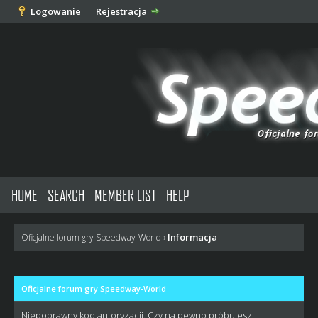
Logowanie
Rejestracja
HOME
SEARCH
MEMBER LIST
HELP
Informacja
Oficjalne forum gry Speedway-World
›
Oficjalne forum gry Speedway-World
Niepoprawny kod autoryzacji. Czy na pewno próbujesz