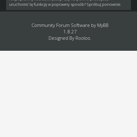
uruchomić tę funkcję w poprawny sposób? Spróbuj ponownie.
Community Forum Software by
MyBB
1.8.27
Designed By
Rooloo
.