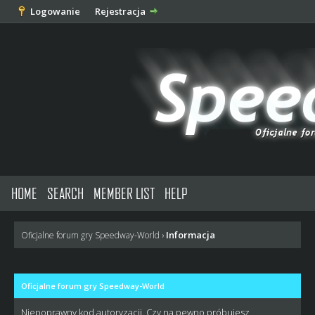
Logowanie
Rejestracja
HOME
SEARCH
MEMBER LIST
HELP
Informacja
Oficjalne forum gry Speedway-World
›
Oficjalne forum gry Speedway-World
Niepoprawny kod autoryzacji. Czy na pewno próbujesz