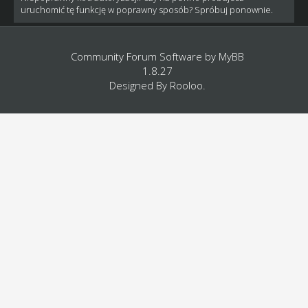
uruchomić tę funkcję w poprawny sposób? Spróbuj ponownie.
Community Forum Software by
MyBB
1.8.27
Designed By
Rooloo
.