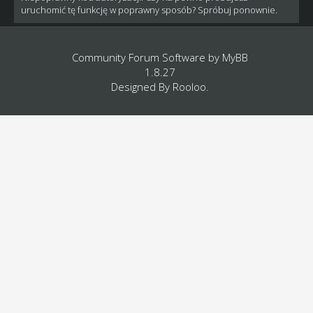
uruchomić tę funkcję w poprawny sposób? Spróbuj ponownie.
Community Forum Software by
MyBB
1.8.27
Designed By
Rooloo
.