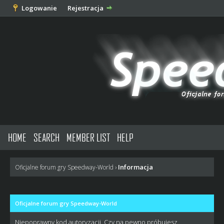
Logowanie
Rejestracja
HOME
SEARCH
MEMBER LIST
HELP
Informacja
Oficjalne forum gry Speedway-World
›
Oficjalne forum gry Speedway-World
Niepoprawny kod autoryzacji. Czy na pewno próbujesz