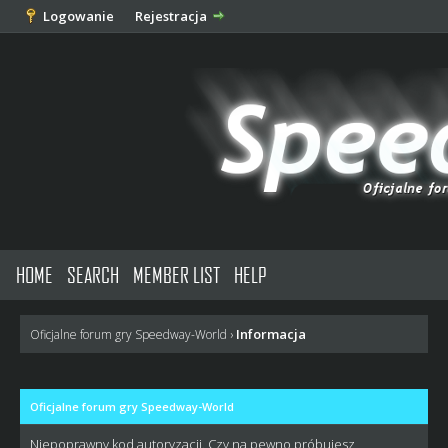
Logowanie
Rejestracja
HOME
SEARCH
MEMBER LIST
HELP
Informacja
Oficjalne forum gry Speedway-World
›
Oficjalne forum gry Speedway-World
Niepoprawny kod autoryzacji. Czy na pewno próbujesz