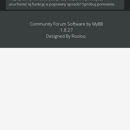
uruchomić tę funkcję w poprawny sposób? Spróbuj ponownie.
Community Forum Software by
MyBB
1.8.27
Designed By
Rooloo
.