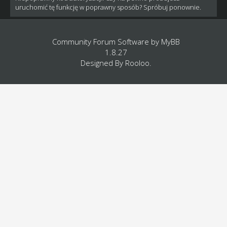
uruchomić tę funkcję w poprawny sposób? Spróbuj ponownie.
Community Forum Software by
MyBB
1.8.27
Designed By
Rooloo
.