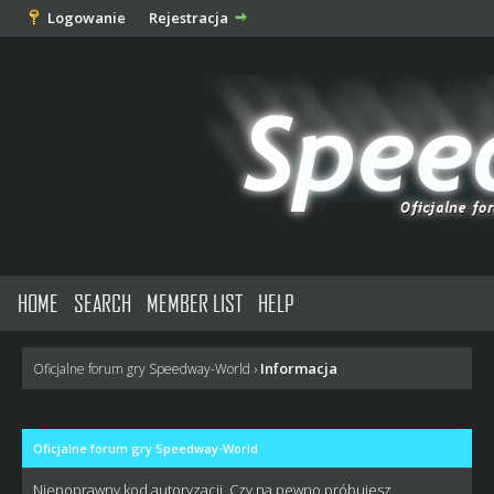
Logowanie
Rejestracja
HOME
SEARCH
MEMBER LIST
HELP
Informacja
Oficjalne forum gry Speedway-World
›
Oficjalne forum gry Speedway-World
Niepoprawny kod autoryzacji. Czy na pewno próbujesz