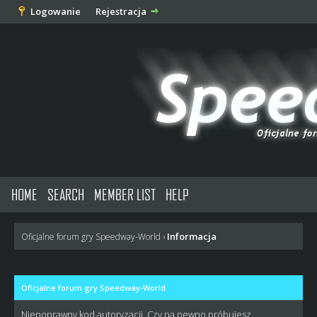
Logowanie
Rejestracja
HOME
SEARCH
MEMBER LIST
HELP
Informacja
Oficjalne forum gry Speedway-World
›
Oficjalne forum gry Speedway-World
Niepoprawny kod autoryzacji. Czy na pewno próbujesz