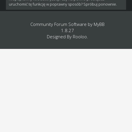
uruchomić tę funkcję w poprawny sposób? Spróbuj ponownie.
Community Forum Software by
MyBB
1.8.27
Designed By
Rooloo
.