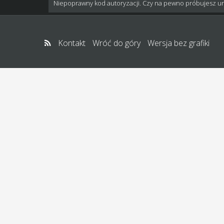
Niepoprawny kod autoryzacji. Czy na pewno próbujesz u
Kontakt
Wróć do góry
Wersja bez grafiki