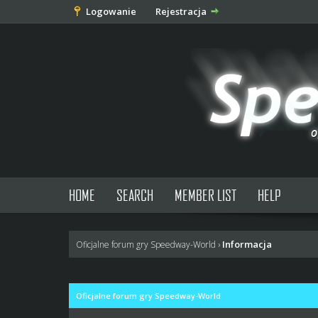
Logowanie
Rejestracja
HOME
SEARCH
MEMBER LIST
HELP
Informacja
Oficjalne forum gry Speedway-World
›
Oficjalne forum gry Speedway-World