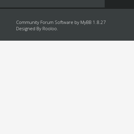
Community Forum Software by
MyBB 1.8.27
Designed By
Rooloo
.