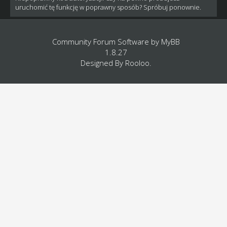
uruchomić tę funkcję w poprawny sposób? Spróbuj ponownie.
Community Forum Software by
MyBB
1.8.27
Designed By
Rooloo
.