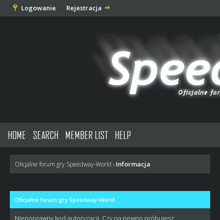
Logowanie
Rejestracja
HOME
SEARCH
MEMBER LIST
HELP
Informacja
Oficjalne forum gry Speedway-World
›
Oficjalne forum gry Speedway-World
Niepoprawny kod autoryzacji. Czy na pewno próbujesz