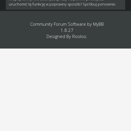
uruchomić tę funkcję w poprawny sposób? Spróbuj ponownie.
Community Forum Software by
MyBB
1.8.27
Designed By
Rooloo
.