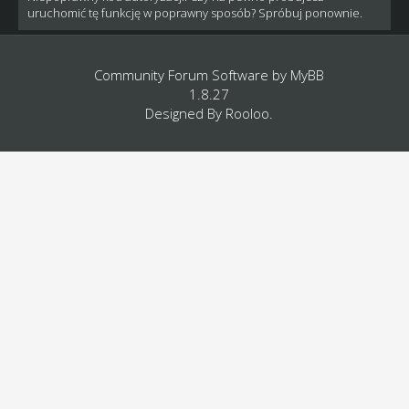
uruchomić tę funkcję w poprawny sposób? Spróbuj ponownie.
Community Forum Software by
MyBB
1.8.27
Designed By
Rooloo
.