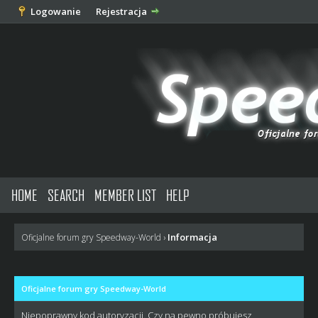
Logowanie
Rejestracja
HOME
SEARCH
MEMBER LIST
HELP
Informacja
Oficjalne forum gry Speedway-World
›
Oficjalne forum gry Speedway-World
Niepoprawny kod autoryzacji. Czy na pewno próbujesz