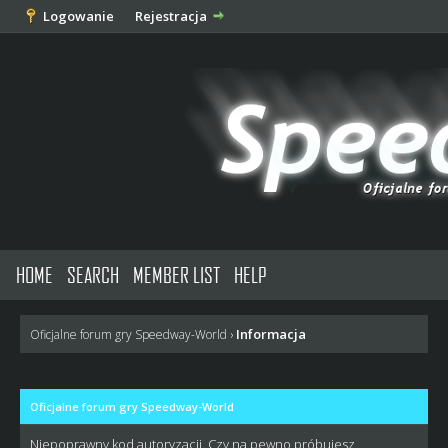
Logowanie
Rejestracja
HOME
SEARCH
MEMBER LIST
HELP
Informacja
Oficjalne forum gry Speedway-World
›
Oficjalne forum gry Speedway-World
Niepoprawny kod autoryzacji. Czy na pewno próbujesz