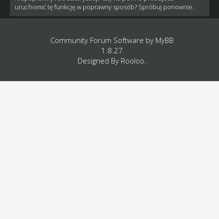
uruchomić tę funkcję w poprawny sposób? Spróbuj ponownie.
Community Forum Software by
MyBB
1.8.27
Designed By
Rooloo
.