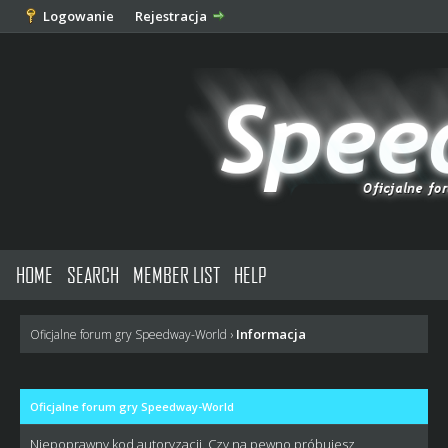
Logowanie
Rejestracja
HOME
SEARCH
MEMBER LIST
HELP
Informacja
Oficjalne forum gry Speedway-World
›
Oficjalne forum gry Speedway-World
Niepoprawny kod autoryzacji. Czy na pewno próbujesz