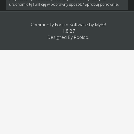
uruchomić tę funkcję w poprawny sposób? Spróbuj ponownie.
Community Forum Software by
MyBB
1.8.27
Designed By
Rooloo
.