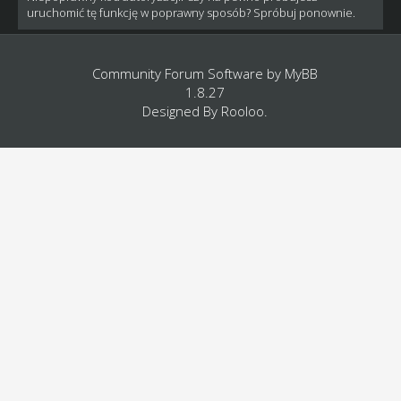
uruchomić tę funkcję w poprawny sposób? Spróbuj ponownie.
Community Forum Software by
MyBB
1.8.27
Designed By
Rooloo
.