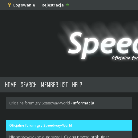
Logowanie
Rejestracja
HOME
SEARCH
MEMBER LIST
HELP
Informacja
Oficjalne forum gry Speedway-World
›
Oficjalne forum gry Speedway-World
Niepoprawny kod autoryzacji. Czy na pewno próbujesz