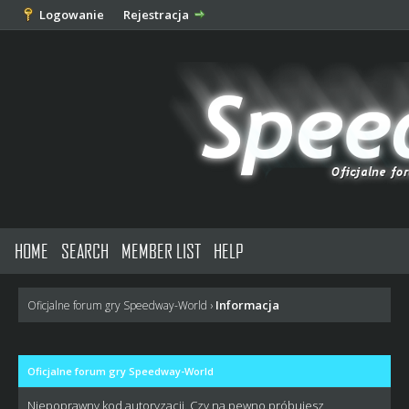
Logowanie
Rejestracja
HOME
SEARCH
MEMBER LIST
HELP
Informacja
Oficjalne forum gry Speedway-World
›
Oficjalne forum gry Speedway-World
Niepoprawny kod autoryzacji. Czy na pewno próbujesz