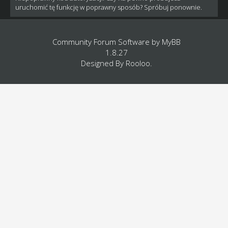
uruchomić tę funkcję w poprawny sposób? Spróbuj ponownie.
Community Forum Software by
MyBB
1.8.27
Designed By
Rooloo
.