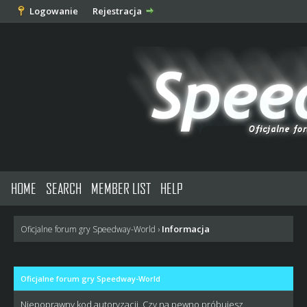
Logowanie
Rejestracja
HOME
SEARCH
MEMBER LIST
HELP
Informacja
Oficjalne forum gry Speedway-World
›
Oficjalne forum gry Speedway-World
Niepoprawny kod autoryzacji. Czy na pewno próbujesz