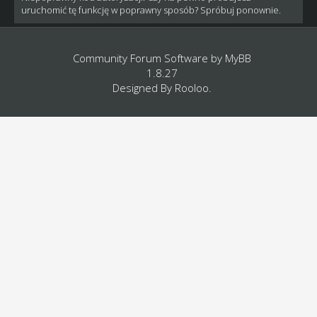
uruchomić tę funkcję w poprawny sposób? Spróbuj ponownie.
Community Forum Software by
MyBB
1.8.27
Designed By
Rooloo
.