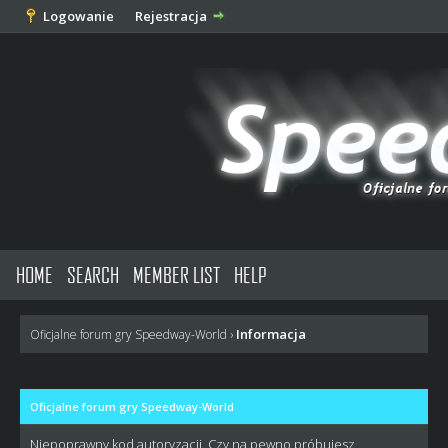
Logowanie
Rejestracja
HOME
SEARCH
MEMBER LIST
HELP
Informacja
Oficjalne forum gry Speedway-World
›
Oficjalne forum gry Speedway-World
Niepoprawny kod autoryzacji. Czy na pewno próbujesz