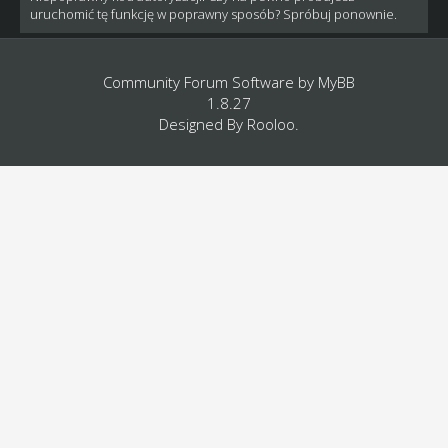
uruchomić tę funkcję w poprawny sposób? Spróbuj ponownie.
Community Forum Software by
MyBB
1.8.27
Designed By
Rooloo
.