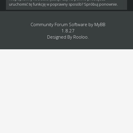
uruchomić tę funkcję w poprawny sposób? Spróbuj ponownie.
Community Forum Software by
MyBB
1.8.27
Designed By
Rooloo
.