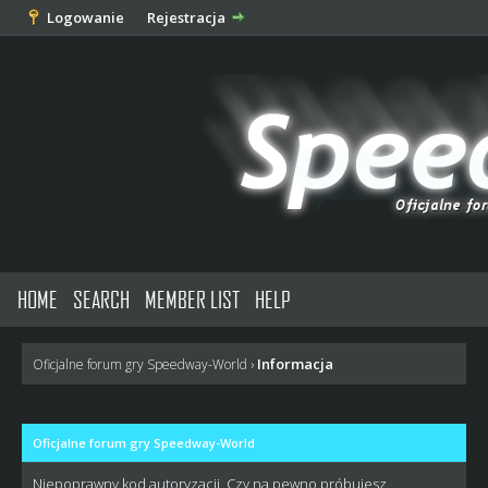
Logowanie
Rejestracja
HOME
SEARCH
MEMBER LIST
HELP
Informacja
Oficjalne forum gry Speedway-World
›
Oficjalne forum gry Speedway-World
Niepoprawny kod autoryzacji. Czy na pewno próbujesz