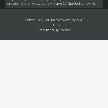
uruchomić tę funkcję w poprawny sposób? Spróbuj ponownie.
Community Forum Software by
MyBB
1.8.27
Designed By
Rooloo
.