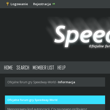
Logowanie
Rejestracja
HOME
SEARCH
MEMBER LIST
HELP
Informacja
Oficjalne forum gry Speedway-World
›
Oficjalne forum gry Speedway-World
Niepoprawny kod autoryzacji. Czy na pewno próbujesz