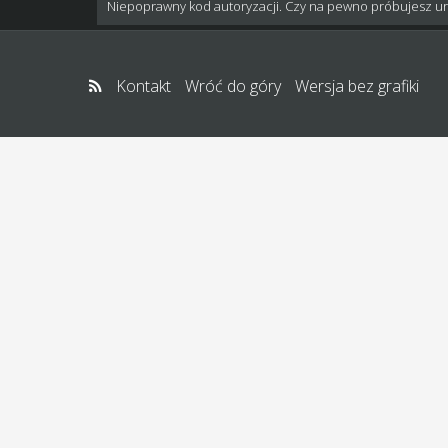
Niepoprawny kod autoryzacji. Czy na pewno próbujesz u
Kontakt
Wróć do góry
Wersja bez grafiki