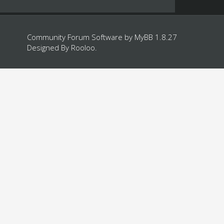
Community Forum Software by
MyBB 1.8.27
Designed By
Rooloo
.