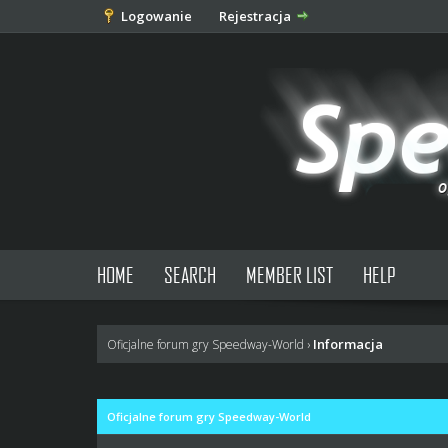
Logowanie
Rejestracja
HOME
SEARCH
MEMBER LIST
HELP
Informacja
Oficjalne forum gry Speedway-World
›
Oficjalne forum gry Speedway-World