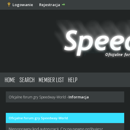
Logowanie
Rejestracja
HOME
SEARCH
MEMBER LIST
HELP
Informacja
Oficjalne forum gry Speedway-World
›
Oficjalne forum gry Speedway-World
Niepoprawny kod autoryzacji. Czy na pewno próbujesz