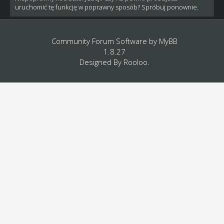
uruchomić tę funkcję w poprawny sposób? Spróbuj ponownie.
Community Forum Software by
MyBB
1.8.27
Designed By
Rooloo
.