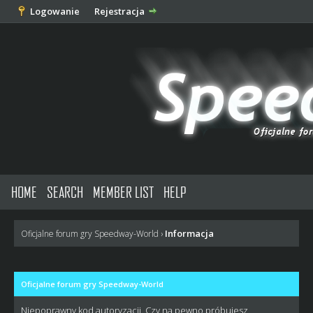
Logowanie
Rejestracja
HOME
SEARCH
MEMBER LIST
HELP
Informacja
Oficjalne forum gry Speedway-World
›
Oficjalne forum gry Speedway-World
Niepoprawny kod autoryzacji. Czy na pewno próbujesz