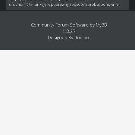
uruchomić tę funkcję w poprawny sposób? Spróbuj ponownie.
Community Forum Software by
MyBB
1.8.27
Designed By
Rooloo
.