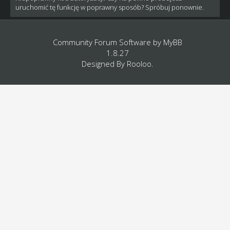
uruchomić tę funkcję w poprawny sposób? Spróbuj ponownie.
Community Forum Software by
MyBB
1.8.27
Designed By
Rooloo
.