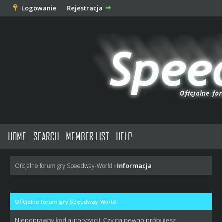
Logowanie
Rejestracja
HOME
SEARCH
MEMBER LIST
HELP
Informacja
Oficjalne forum gry Speedway-World
›
Oficjalne forum gry Speedway-World
Niepoprawny kod autoryzacji. Czy na pewno próbujesz