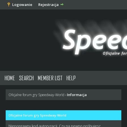
Logowanie
Rejestracja
HOME
SEARCH
MEMBER LIST
HELP
Informacja
Oficjalne forum gry Speedway-World
›
Oficjalne forum gry Speedway-World
Niepoprawny kod autoryzacji. Czy na pewno próbujesz