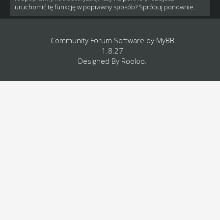
uruchomić tę funkcję w poprawny sposób? Spróbuj ponownie.
Community Forum Software by
MyBB
1.8.27
Designed By
Rooloo
.