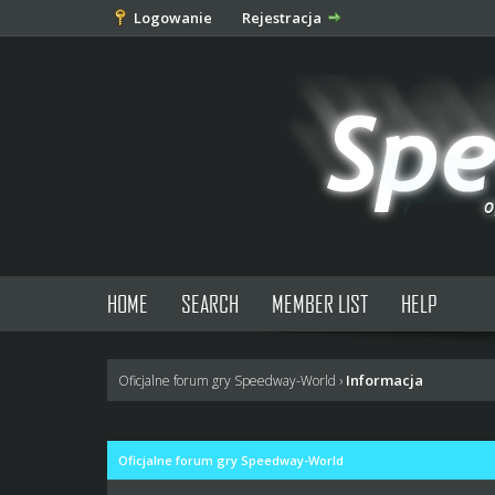
Logowanie
Rejestracja
HOME
SEARCH
MEMBER LIST
HELP
Informacja
Oficjalne forum gry Speedway-World
›
Oficjalne forum gry Speedway-World