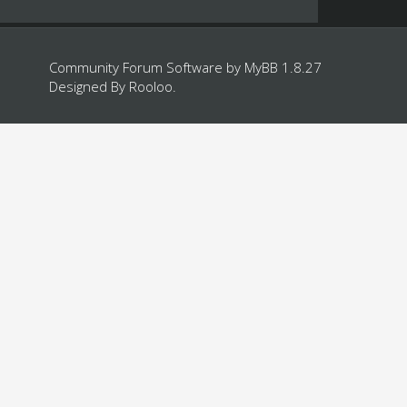
Community Forum Software by
MyBB 1.8.27
Designed By
Rooloo
.