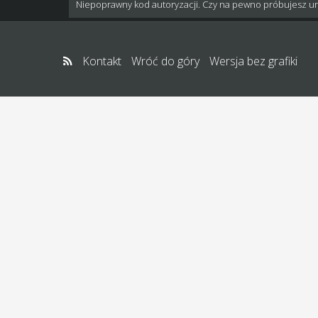
Niepoprawny kod autoryzacji. Czy na pewno próbujesz u
Kontakt
Wróć do góry
Wersja bez grafiki