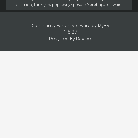
uruchomić tę funkcję w poprawny sposób? Spróbuj ponownie.
Community Forum Software by
MyBB
1.8.27
Designed By
Rooloo
.