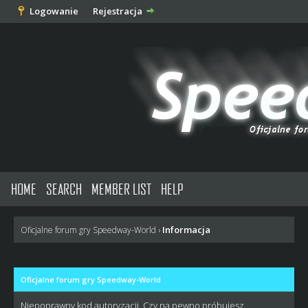
Logowanie
Rejestracja
HOME
SEARCH
MEMBER LIST
HELP
Informacja
Oficjalne forum gry Speedway-World
›
Oficjalne forum gry Speedway-World
Niepoprawny kod autoryzacji. Czy na pewno próbujesz