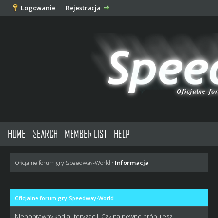
Logowanie
Rejestracja
HOME
SEARCH
MEMBER LIST
HELP
Informacja
Oficjalne forum gry Speedway-World
›
Oficjalne forum gry Speedway-World
Niepoprawny kod autoryzacji. Czy na pewno próbujesz