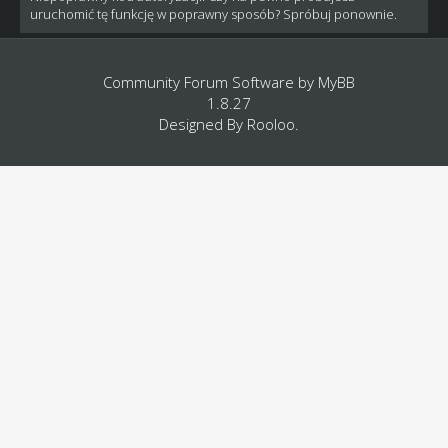
uruchomić tę funkcję w poprawny sposób? Spróbuj ponownie.
Community Forum Software by
MyBB
1.8.27
Designed By
Rooloo
.