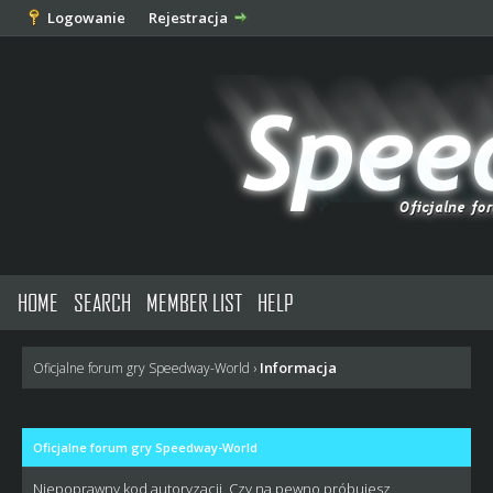
Logowanie
Rejestracja
HOME
SEARCH
MEMBER LIST
HELP
Informacja
Oficjalne forum gry Speedway-World
›
Oficjalne forum gry Speedway-World
Niepoprawny kod autoryzacji. Czy na pewno próbujesz