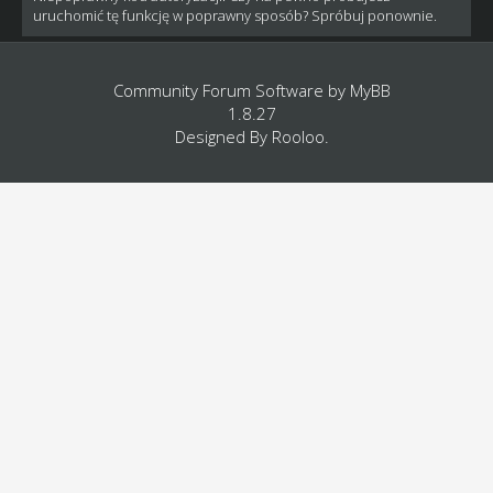
uruchomić tę funkcję w poprawny sposób? Spróbuj ponownie.
Community Forum Software by
MyBB
1.8.27
Designed By
Rooloo
.