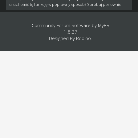
uruchomić tę funkcję w poprawny sposób? Spróbuj ponownie.
Community Forum Software by
MyBB
1.8.27
Designed By
Rooloo
.