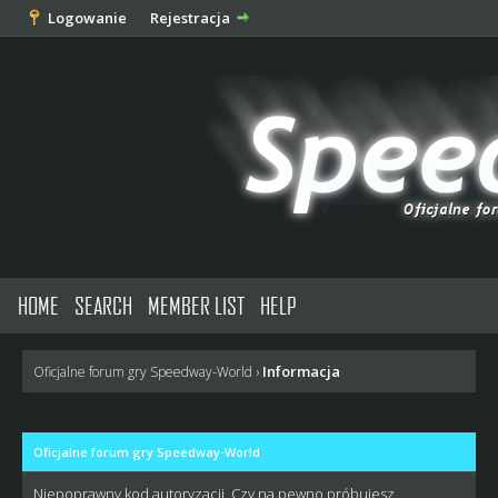
Logowanie
Rejestracja
HOME
SEARCH
MEMBER LIST
HELP
Informacja
Oficjalne forum gry Speedway-World
›
Oficjalne forum gry Speedway-World
Niepoprawny kod autoryzacji. Czy na pewno próbujesz