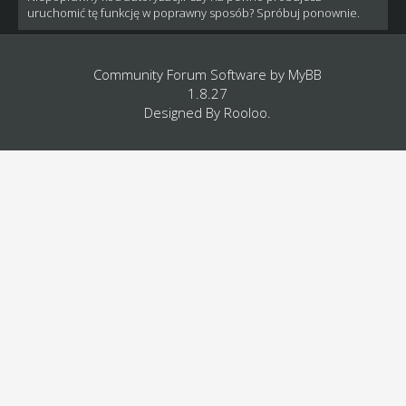
uruchomić tę funkcję w poprawny sposób? Spróbuj ponownie.
Community Forum Software by
MyBB
1.8.27
Designed By
Rooloo
.