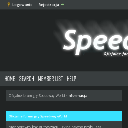
Logowanie
Rejestracja
HOME
SEARCH
MEMBER LIST
HELP
Informacja
Oficjalne forum gry Speedway-World
›
Oficjalne forum gry Speedway-World
Niepoprawny kod autoryzacji. Czy na pewno próbujesz