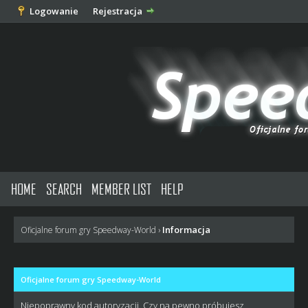
Logowanie
Rejestracja
HOME
SEARCH
MEMBER LIST
HELP
Informacja
Oficjalne forum gry Speedway-World
›
Oficjalne forum gry Speedway-World
Niepoprawny kod autoryzacji. Czy na pewno próbujesz