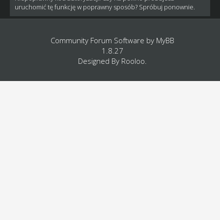
uruchomić tę funkcję w poprawny sposób? Spróbuj ponownie.
Community Forum Software by
MyBB
1.8.27
Designed By
Rooloo
.