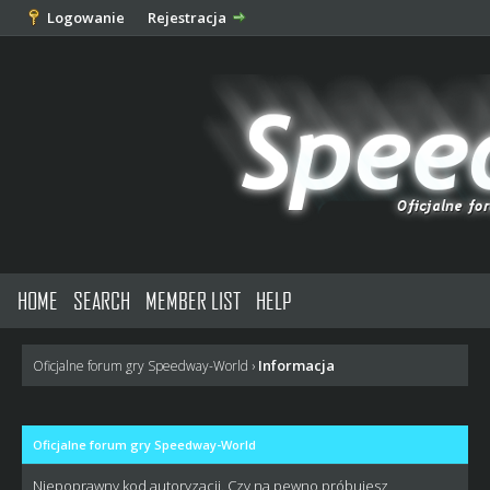
Logowanie
Rejestracja
HOME
SEARCH
MEMBER LIST
HELP
Informacja
Oficjalne forum gry Speedway-World
›
Oficjalne forum gry Speedway-World
Niepoprawny kod autoryzacji. Czy na pewno próbujesz