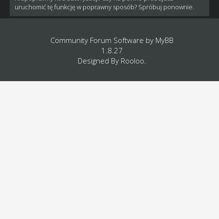
uruchomić tę funkcję w poprawny sposób? Spróbuj ponownie.
Community Forum Software by
MyBB
1.8.27
Designed By
Rooloo
.